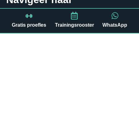
Over OpenAir
Gratis proefles
Trainingsrooster
WhatsApp
Trainingen
Tarieven
Trainingsrooster
Outdoor trainingen
H.I.I.T.
Bootcamp (women only)
Krachttraining
L.I.T (low impact training)